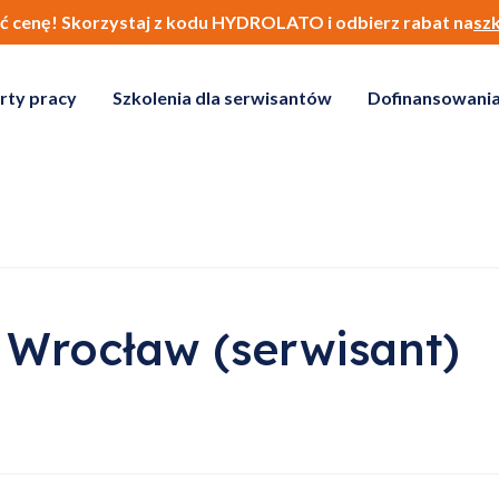
ić cenę! Skorzystaj z kodu HYDROLATO i odbierz rabat na
sz
rty pracy
Szkolenia dla serwisantów
Dofinansowania
 Wrocław (serwisant)