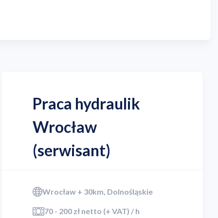
Praca hydraulik
Wrocław
(serwisant)
Wrocław + 30km, Dolnośląskie
70 - 200 zł netto (+ VAT) / h