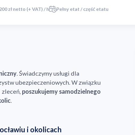
 200 zł netto (+ VAT) / h
Pełny etat / część etatu
niczny
. Świadczymy usługi dla
rzystw ubezpieczeniowych. W związku
 zleceń,
poszukujemy samodzielnego
olic
.
cławiu i okolicach