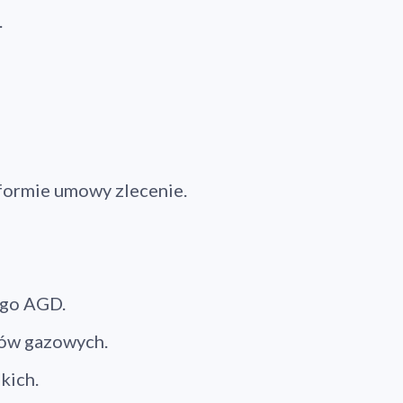
.
formie umowy zlecenie.
ego AGD.
łów gazowych.
kich.