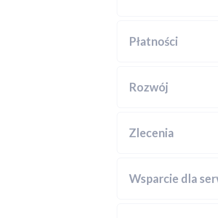
Płatności
Rozwój
Komplek
Możliwoś
którego 
Zlecenia
Wsparci
Materiał
Wsparcie dla se