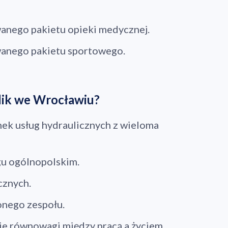
anego pakietu opieki medycznej.
wanego pakietu sportowego.
lik we Wrocławiu?
nek usług hydraulicznych z wieloma
gu ogólnopolskim.
cznych.
ano do koszyka
onego zespołu.
ie równowagi między pracą a życiem
Przejdź do koszyka