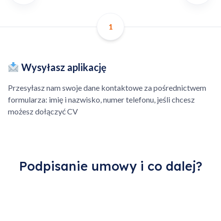
zlecenia – brak kosztów
Sztucznej Inteligencji.
anulacji.
1
Możliwość zamówienia
Możliwość nałożenia marży
części dla technika.
na części zakupione we
Wysyłasz aplikację
własnym zakresie.
Przesyłasz nam swoje dane kontaktowe za pośrednictwem
Dodatkowo płatna
formularza: imię i nazwisko, numer telefonu, jeśli chcesz
kilometrówka, ponad
możesz dołączyć CV
określony obszar.
Dodano do koszyka
Podpisanie umowy i co dalej?
Przejdź do koszyka
Kontynuuj zakupy