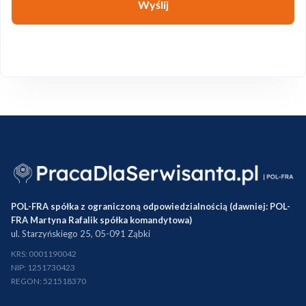
Wyślij
POL-FRA spółka z ograniczoną odpowiedzialnością (dawniej: POL-
FRA Martyna Rafalik spółka komandytowa)
ul. Starzyńskiego 25, 05-091 Ząbki
KRS: 0001190042
NIP: 1251730423
REGON: 521518370