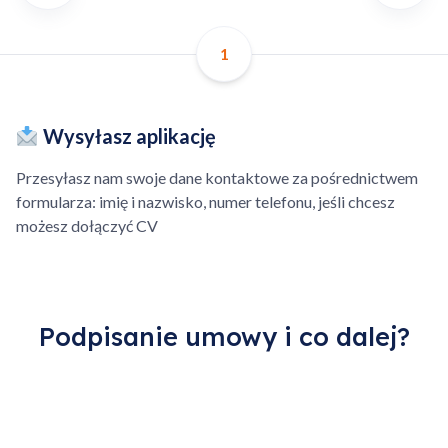
zlecenia – brak kosztów
Sztucznej Inteligencji.
anulacji.
1
Możliwość zamówienia
Możliwość nałożenia marży
części dla technika.
na części zakupione we
Wysyłasz aplikację
własnym zakresie.
Przesyłasz nam swoje dane kontaktowe za pośrednictwem
Dodatkowo płatna
formularza: imię i nazwisko, numer telefonu, jeśli chcesz
kilometrówka, ponad
możesz dołączyć CV
określony obszar.
Dodano do koszyka
Podpisanie umowy i co dalej?
Przejdź do koszyka
Kontynuuj zakupy