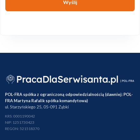
Wyślij
POL-FRA spółka z ograniczoną odpowiedzialnością (dawniej: POL-
FRA Martyna Rafalik spółka komandytowa)
ul. Starzyńskiego 25, 05-091 Ząbki
KRS: 0001190042
NIP: 1251730423
REGON: 521518370