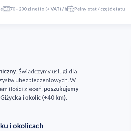
ie
70 - 200 zł netto (+ VAT) / h
Pełny etat / część etatu
niczny
. Świadczymy usługi dla
rzystw ubezpieczeniowych. W
m ilości zleceń,
poszukujemy
Giżycka i okolic (+40 km)
.
u i okolicach