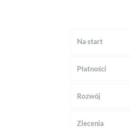
Na start
Płatności
Rozwój
Komplek
Możliwoś
którego 
Zlecenia
Wsparci