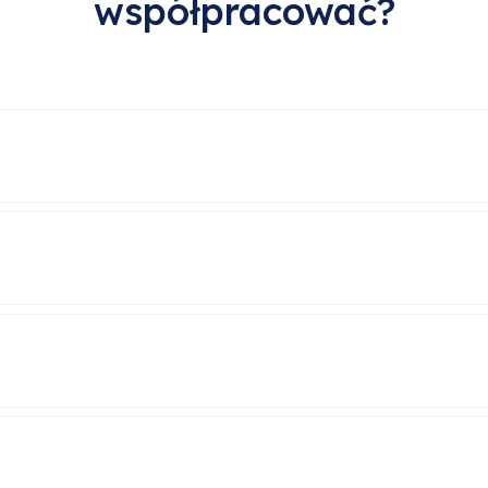
współpracować?
sowe wdrożenie do samodzielnej pracy.
ć przystąpienia do pilotażu, czyli okresu próbne
sprawdzisz jak się z nami pracuje.
e w uzyskaniu uprawnień SEP.