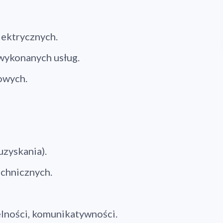
lektrycznych.
wykonanych usług.
owych.
zyskania).
chnicznych.
lności, komunikatywności.