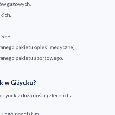
łów gazowych.
kich.
 SEP.
anego pakietu opieki medycznej.
wanego pakietu sportowego.
yk w Giżycku?
ę rynek z dużą ilością zleceń dla
ano do koszyka
gu ogólnopolskim.
Przejdź do koszyka