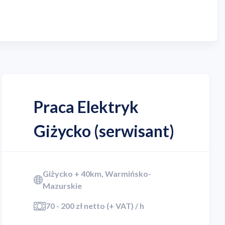
Praca Elektryk
Giżycko (serwisant)
Giżycko + 40km, Warmińsko-
Mazurskie
70 - 200 zł netto (+ VAT) / h