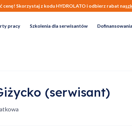
ić cenę! Skorzystaj z kodu HYDROLATO i odbierz rabat na
sz
rty pracy
Szkolenia dla serwisantów
Dofinansowania
Giżycko (serwisant)
datkowa