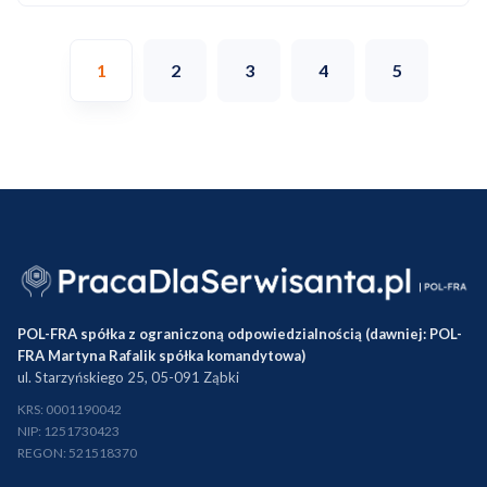
1
2
3
4
5
POL-FRA spółka z ograniczoną odpowiedzialnością (dawniej: POL-
FRA Martyna Rafalik spółka komandytowa)
ul. Starzyńskiego 25, 05-091 Ząbki
KRS: 0001190042
NIP: 1251730423
REGON: 521518370