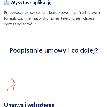
Wysyłasz aplikację
własnym zakresie.
Przesyłasz nam swoje dane kontaktowe za pośrednictwem
Dodatkowo płatna
Przejdź do koszyka
formularza: imię i nazwisko, numer telefonu, jeśli chcesz
kilometrówka, ponad
możesz dołączyć CV
określony obszar.
Kontynuuj zakupy
Podpisanie umowy i co dalej?
Umowa i wdrożenie