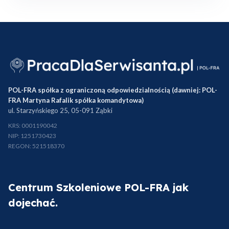
POL-FRA spółka z ograniczoną odpowiedzialnością (dawniej: POL-
FRA Martyna Rafalik spółka komandytowa)
ul. Starzyńskiego 25, 05-091 Ząbki
KRS: 0001190042
NIP: 1251730423
REGON: 521518370
Centrum Szkoleniowe POL-FRA jak
dojechać.