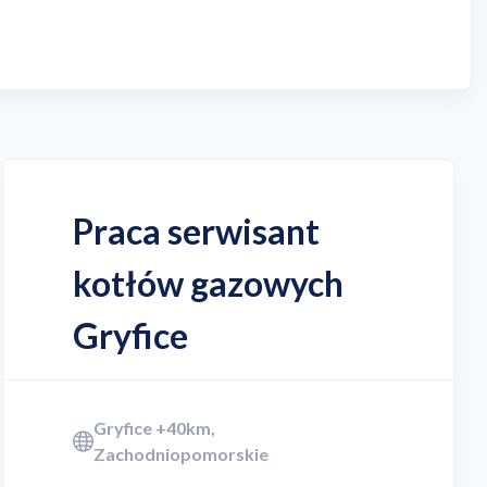
Praca serwisant
kotłów gazowych
Gryfice
Gryfice +40km,
Zachodniopomorskie