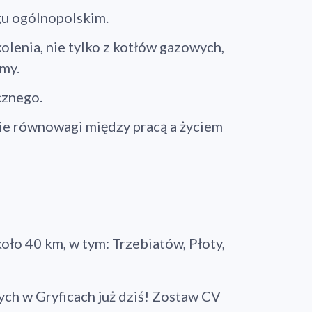
gu ogólnopolskim.
Kontynuuj zakupy
olenia, nie tylko z kotłów gazowych,
emy.
cznego.
ie równowagi między pracą a życiem
koło 40 km, w tym: Trzebiatów, Płoty,
ych w Gryficach już dziś! Zostaw CV