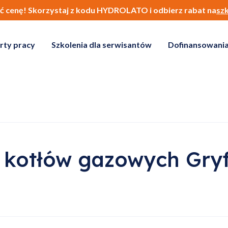
ić cenę! Skorzystaj z kodu HYDROLATO i odbierz rabat na
sz
rty pracy
Szkolenia dla serwisantów
Dofinansowania
 kotłów gazowych Gryf