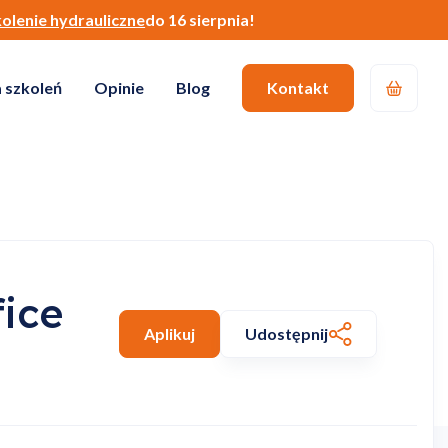
kolenie hydrauliczne
do 16 sierpnia!
 szkoleń
Opinie
Blog
Kontakt
ice
Aplikuj
Udostępnij