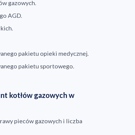
łów gazowych.
ego AGD.
kich.
anego pakietu opieki medycznej.
wanego pakietu sportowego.
ant kotłów gazowych w
ano do koszyka
aprawy pieców gazowych i liczba
Przejdź do koszyka