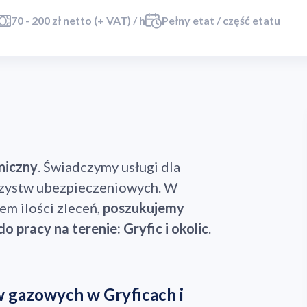
70 - 200 zł netto (+ VAT) / h
Pełny etat / część etatu
niczny
. Świadczymy usługi dla
rzystw ubezpieczeniowych. W
m ilości zleceń,
poszukujemy
pracy na terenie: Gryfic i okolic
.
 gazowych w Gryficach i