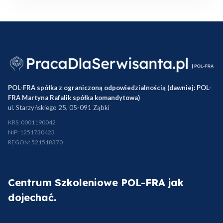
POL-FRA spółka z ograniczoną odpowiedzialnością (dawniej: POL-
FRA Martyna Rafalik spółka komandytowa)
ul. Starzyńskiego 25, 05-091 Ząbki
KRS: 0001190042
NIP: 1251730423
REGON: 521518370
Centrum Szkoleniowe POL-FRA jak
dojechać.