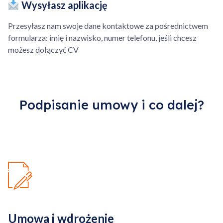
Wysyłasz aplikację
własnym zakresie.
Przesyłasz nam swoje dane kontaktowe za pośrednictwem
Dodatkowo płatna
Przejdź do koszyka
formularza: imię i nazwisko, numer telefonu, jeśli chcesz
kilometrówka, ponad
możesz dołączyć CV
określony obszar.
Kontynuuj zakupy
Podpisanie umowy i co dalej?
Umowa i wdrożenie