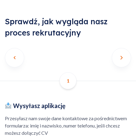
zleceń ze zleceniami
prywatnymi.
Sprawdź, jak wygląda nasz
Możliwość osobnego
Otwartość, chęć pomocy i
proces rekrutacyjny
zlecenia na niezależną
wsparcia w rozwiązywania
awarię.
problemów – wycena części.
Możliwość odrzucenia
Wsparcie doradcy AI –
zlecenia – brak kosztów
Sztucznej Inteligencji.
anulacji.
1
Możliwość zamówienia
Możliwość nałożenia marży
części dla technika.
na części zakupione we
Wysyłasz aplikację
własnym zakresie.
Dodano do koszyka
Przesyłasz nam swoje dane kontaktowe za pośrednictwem
Dodatkowo płatna
formularza: imię i nazwisko, numer telefonu, jeśli chcesz
kilometrówka, ponad
możesz dołączyć CV