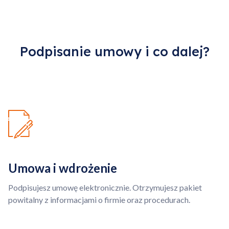
określony obszar.
Przejdź do koszyka
Kontynuuj zakupy
Podpisanie umowy i co dalej?
Umowa i wdrożenie
Podpisujesz umowę elektronicznie. Otrzymujesz pakiet
powitalny z informacjami o firmie oraz procedurach.