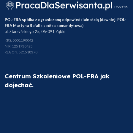
POL-FRA spółka z ograniczoną odpowiedzialnością (dawniej: POL-
FRA Martyna Rafalik spółka komandytowa)
ul. Starzyńskiego 25, 05-091 Ząbki
KRS: 0001190042
NIP: 1251730423
REGON: 521518370
Centrum Szkoleniowe POL-FRA jak
dojechać.