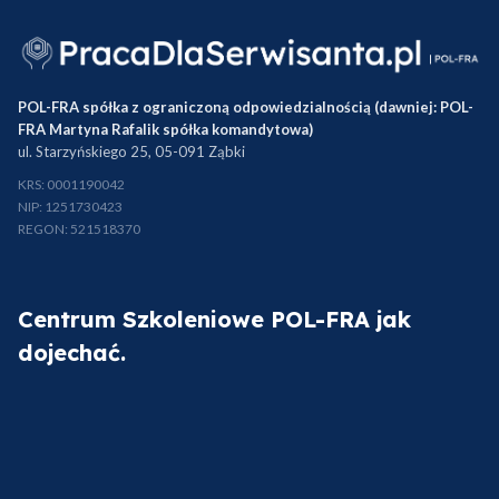
POL-FRA spółka z ograniczoną odpowiedzialnością (dawniej: POL-
FRA Martyna Rafalik spółka komandytowa)
ul. Starzyńskiego 25, 05-091 Ząbki
KRS: 0001190042
NIP: 1251730423
REGON: 521518370
Centrum Szkoleniowe POL-FRA jak
dojechać.