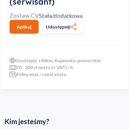
(serwisant)
Zostaw CV
Stała/dodatkowa
Aplikuj
Udostępnij
Grudziądz +40km, Kujawsko-pomorskie
70 - 200 zł netto (+ VAT) / h
Pełny etat / część etatu
Kim jesteśmy?