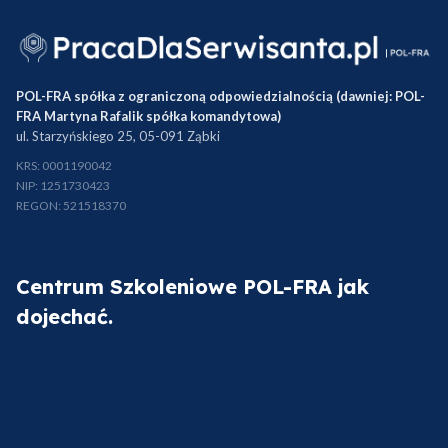
POL-FRA spółka z ograniczoną odpowiedzialnością (dawniej: POL-
FRA Martyna Rafalik spółka komandytowa)
ul. Starzyńskiego 25, 05-091 Ząbki
KRS: 0001190042
NIP: 1251730423
REGON: 521518370
Centrum Szkoleniowe POL-FRA jak
dojechać.