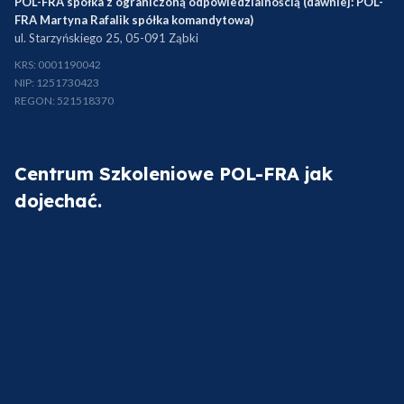
POL-FRA spółka z ograniczoną odpowiedzialnością (dawniej: POL-
FRA Martyna Rafalik spółka komandytowa)
ul. Starzyńskiego 25, 05-091 Ząbki
KRS: 0001190042
NIP: 1251730423
REGON: 521518370
Centrum Szkoleniowe POL-FRA jak
dojechać.