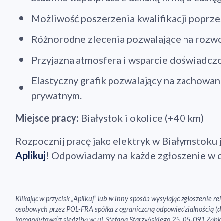
Możliwość poszerzenia kwalifikacji poprze
Różnorodne zlecenia pozwalające na rozwó
Przyjazna atmosfera i wsparcie doświadcz
Elastyczny grafik pozwalający na zachowan
prywatnym.
Miejsce pracy:
Białystok i okolice (+40 km)
Rozpocznij pracę jako elektryk w Białymstoku j
Aplikuj
! Odpowiadamy na każde zgłoszenie w c
Klikając w przycisk „Aplikuj” lub w inny sposób wysyłając zgłoszenie 
osobowych przez POL-FRA spółka z ograniczoną odpowiedzialnością (d
komandytowa)z siedzibą w: ul. Stefana Starzyńskiego 25, 05-091 Ząbk