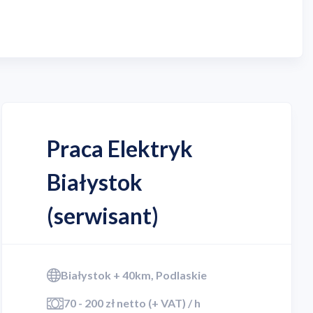
Praca Elektryk
Białystok
(serwisant)
Białystok + 40km, Podlaskie
70 - 200 zł netto (+ VAT) / h