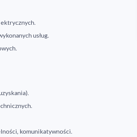
lektrycznych.
wykonanych usług.
owych.
zyskania).
chnicznych.
lności, komunikatywności.