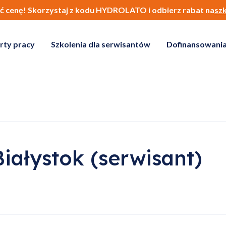
ić cenę! Skorzystaj z kodu HYDROLATO i odbierz rabat na
sz
rty pracy
Szkolenia dla serwisantów
Dofinansowania
iałystok (serwisant)