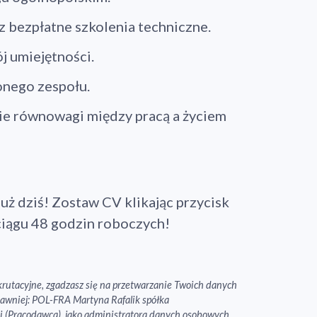
z bezpłatne szkolenia techniczne.
Kontynuuj zakupy
j umiejętności.
onego zespołu.
ie równowagi między pracą a życiem
uż dziś! Zostaw CV klikając przycisk
iągu 48 godzin roboczych!
rekrutacyjne, zgadzasz się na przetwarzanie Twoich danych
awniej: POL-FRA Martyna Rafalik spółka
i (Pracodawca), jako administratora danych osobowych