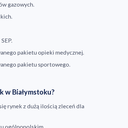
łów gazowych.
kich.
 SEP.
anego pakietu opieki medycznej.
wanego pakietu sportowego.
yk w Białymstoku?
się rynek z dużą ilością zleceń dla
ano do koszyka
gu ogólnopolskim.
Przejdź do koszyka