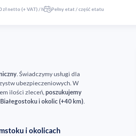
0 zł netto (+ VAT) / h
Pełny etat / część etatu
niczny
. Świadczymy usługi dla
rzystw ubezpieczeniowych. W
m ilości zleceń,
poszukujemy
Białegostoku i okolic (+40 km)
.
mstoku i okolicach