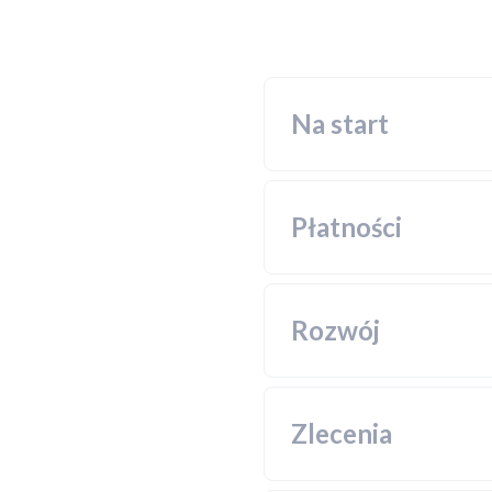
Na start
Płatności
Rozwój
Komplek
Możliwoś
którego 
Zlecenia
Wsparci