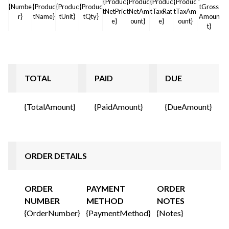
{Produc
{Produc
{Produc
{Produc
{Numbe
{Produc
{Produc
{Produc
tGross
tNetPric
tNetAm
tTaxRat
tTaxAm
r}
tName}
tUnit}
tQty}
Amoun
e}
ount}
e}
ount}
t}
TOTAL
PAID
DUE
{TotalAmount}
{PaidAmount}
{DueAmount}
ORDER DETAILS
ORDER
PAYMENT
ORDER
NUMBER
METHOD
NOTES
{OrderNumber}
{PaymentMethod}
{Notes}