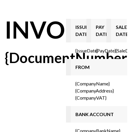
INVOICE
ISSUE
PAY
SALE
DATE
DATE
DATE
{IssueDate}
{PayDate}
{SaleDa
{DocumentNumber}
FROM
{CompanyName}
{CompanyAddress}
{CompanyVAT}
BANK ACCOUNT
{CompanyBankName}