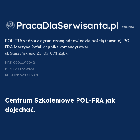
POL-FRA spółka z ograniczoną odpowiedzialnością (dawniej: POL-
FRA Martyna Rafalik spółka komandytowa)
ul. Starzyńskiego 25, 05-091 Ząbki
KRS: 0001190042
NIP: 1251730423
REGON: 521518370
Centrum Szkoleniowe POL-FRA jak
dojechać.