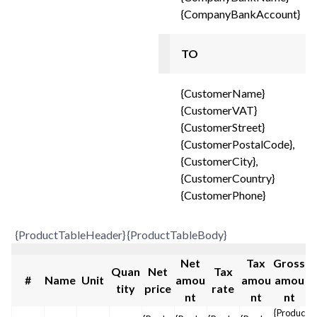
{CompanyBankAccount}
TO
{CustomerName}
{CustomerVAT}
{CustomerStreet}
{CustomerPostalCode},
{CustomerCity},
{CustomerCountry}
{CustomerPhone}
{ProductTableHeader} {ProductTableBody}
Net
Tax
Gross
Quan
Net
Tax
#
Name
Unit
amou
amou
amou
tity
price
rate
nt
nt
nt
{Produc