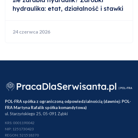
hydraulika: etat, działalność i stawki
24 czerwca 2026
POL-FRA spółka z ograniczoną odpowiedzialnością (dawniej: POL-
FRA Martyna Rafalik spółka komandytowa)
ul. Starzyńskiego 25, 05-091 Ząbki
KRS: 0001190042
NIP: 1251730423
REGON: 521518370