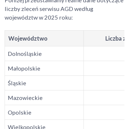
Poniżej przedstawiamy realne dane dotyczące
liczby zleceń serwisu AGD według
województw w 2025 roku:
Województwo
Liczba z
Dolnośląskie
Małopolskie
Śląskie
Mazowieckie
Opolskie
Wielkopolskie