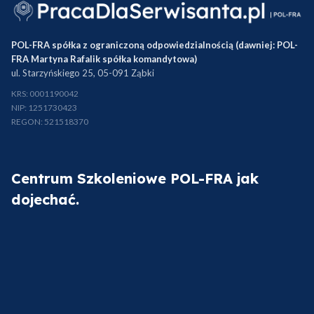
POL-FRA spółka z ograniczoną odpowiedzialnością (dawniej: POL-
FRA Martyna Rafalik spółka komandytowa)
ul. Starzyńskiego 25, 05-091 Ząbki
KRS: 0001190042
NIP: 1251730423
REGON: 521518370
Centrum Szkoleniowe POL-FRA jak
dojechać.