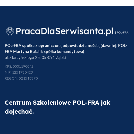
POL-FRA spółka z ograniczoną odpowiedzialnością (dawniej: POL-
FRA Martyna Rafalik spółka komandytowa)
ul. Starzyńskiego 25, 05-091 Ząbki
KRS: 0001190042
NIP: 1251730423
REGON: 521518370
Centrum Szkoleniowe POL-FRA jak
dojechać.