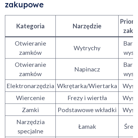
zakupowe
Priory
Kategoria
Narzędzie
zaku
Otwieranie
Bard
Wytrychy
zamków
wyso
Otwieranie
Bard
Napinacz
zamków
wyso
Elektronarzędzia
Wkrętarka/Wiertarka
Wyso
Wiercenie
Frezy i wiertła
Wyso
Zamki
Podstawowe wkładki
Wyso
Narzędzia
Łamak
Śred
specjalne