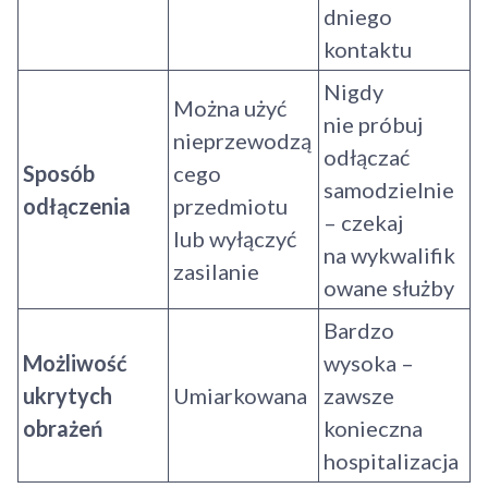
dniego
kontaktu
Nigdy
Można użyć
nie próbuj
nieprzewodzą
odłączać
Sposób
cego
samodzielnie
odłączenia
przedmiotu
– czekaj
lub wyłączyć
na wykwalifik
zasilanie
owane służby
Bardzo
Możliwość
wysoka –
ukrytych
Umiarkowana
zawsze
obrażeń
konieczna
hospitalizacja