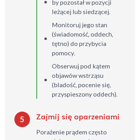
by pozostał w pozycji
leżącej lub siedzącej.
Monitoruj jego stan
(świadomość, oddech,
tętno) do przybycia
pomocy.
Obserwuj pod kątem
objawów wstrząsu
(bladość, pocenie się,
przyspieszony oddech).
Zajmij się oparzeniami
Dodano do koszyka
5
Porażenie prądem często
Przejdź do koszyka