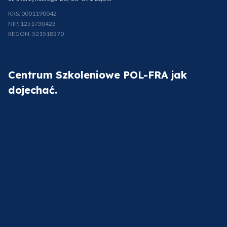
KRS: 0001190042
NIP: 1251730423
REGON: 521518370
Centrum Szkoleniowe POL-FRA jak
dojechać.
Dodano do koszyka
Przejdź do koszyka