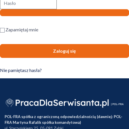
Zapamiętaj mnie
Zaloguj się
Nie pamiętasz hasła?
POL-FRA spółka z ograniczoną odpowiedzialnością (dawniej: POL-
FRA Martyna Rafalik spółka komandytowa)
ul. Starzyńskiego 25, 05-091 Ząbki