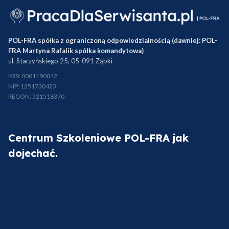
Przejdź do koszyka
POL-FRA spółka z ograniczoną odpowiedzialnością (dawniej: POL-
Kontynuuj zakupy
FRA Martyna Rafalik spółka komandytowa)
ul. Starzyńskiego 25, 05-091 Ząbki
KRS: 0001190042
NIP: 1251730423
REGON: 521518370
Centrum Szkoleniowe POL-FRA jak
dojechać.