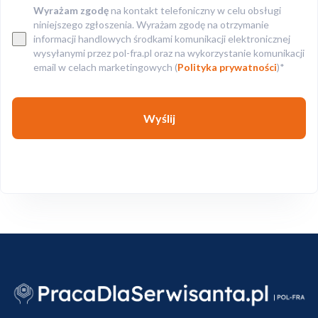
Wyrażam zgodę
na kontakt telefoniczny w celu obsługi
niniejszego zgłoszenia. Wyrażam zgodę na otrzymanie
informacji handlowych środkami komunikacji elektronicznej
wysyłanymi przez pol-fra.pl oraz na wykorzystanie komunikacji
email w celach marketingowych (
Polityka prywatności
)*
Wyślij