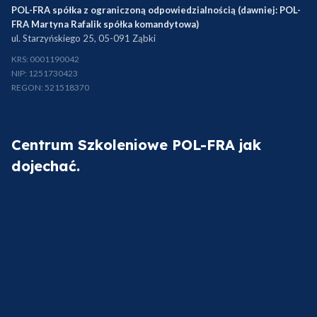
POL-FRA spółka z ograniczoną odpowiedzialnością (dawniej: POL-
FRA Martyna Rafalik spółka komandytowa)
ul. Starzyńskiego 25, 05-091 Ząbki
KRS: 0001190042
NIP: 1251730423
REGON: 521518370
Centrum Szkoleniowe POL-FRA jak
dojechać.