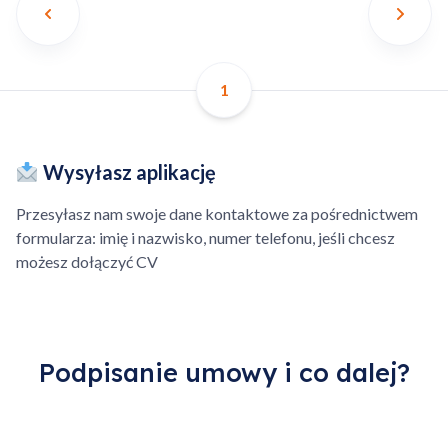
Możliwość odrzucenia
Wsparcie doradcy AI –
zlecenia – brak kosztów
Sztucznej Inteligencji.
anulacji.
1
Możliwość zamówienia
Możliwość nałożenia marży
części dla technika.
na części zakupione we
Wysyłasz aplikację
własnym zakresie.
Przesyłasz nam swoje dane kontaktowe za pośrednictwem
Dodatkowo płatna
formularza: imię i nazwisko, numer telefonu, jeśli chcesz
kilometrówka, ponad
możesz dołączyć CV
określony obszar.
Dodano do koszyka
Podpisanie umowy i co dalej?
Przejdź do koszyka
Kontynuuj zakupy