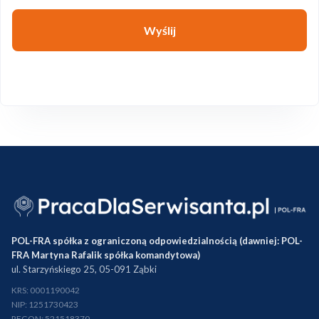
Wyślij
POL-FRA spółka z ograniczoną odpowiedzialnością (dawniej: POL-
FRA Martyna Rafalik spółka komandytowa)
ul. Starzyńskiego 25, 05-091 Ząbki
KRS: 0001190042
NIP: 1251730423
REGON: 521518370