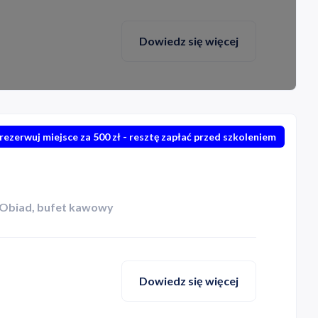
Dowiedz się więcej
rezerwuj miejsce za 500 zł - resztę zapłać przed szkoleniem
Obiad, bufet kawowy
Dowiedz się więcej