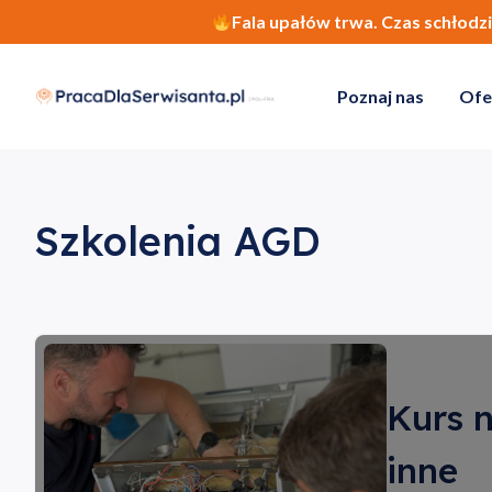
Fala upałów trwa. Czas schłodz
Poznaj nas
Ofe
Szkolenia AGD
Kurs n
inne