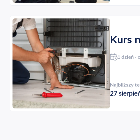
Dod
Kurs 
1 dzień - 
Najbliższy t
27 sierpie