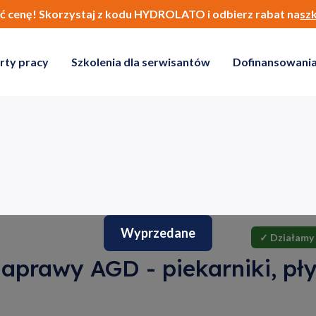
ić cenę! Skorzystaj z kodu HYDROLATO i odbierz rabat na
sz
rty pracy
Szkolenia dla serwisantów
Dofinansowania
Wyprzedane
✓ Działamy 
aprawy AGD - piekarniki, płyt