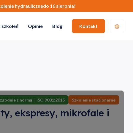
kolenie hydrauliczne
do 16 sierpnia!
 szkoleń
Opinie
Blog
Kontakt
zgodnie z normą │ ISO 9001:2015
Szkolenie stacjonarne
y, ekspresy, mikrofale i