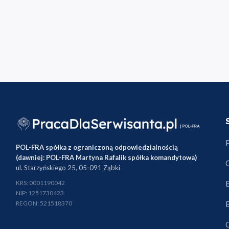
POL-FRA spółka z ograniczoną odpowiedzialnością
(dawniej: POL-FRA Martyna Rafalik spółka komandytowa)
ul. Starzyńskiego 25, 05-091 Ząbki
KRS: 0001190042
NIP: 1251730423
REGON: 521518370