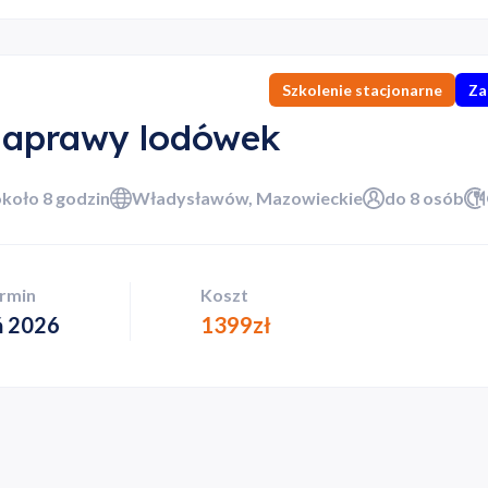
ano do koszyka
Szkolenie stacjonarne
Za
Przejdź do koszyka
naprawy lodówek
Kontynuuj zakupy
około 8 godzin
Władysławów, Mazowieckie
do 8 osób
ermin
Koszt
ń 2026
1399
zł