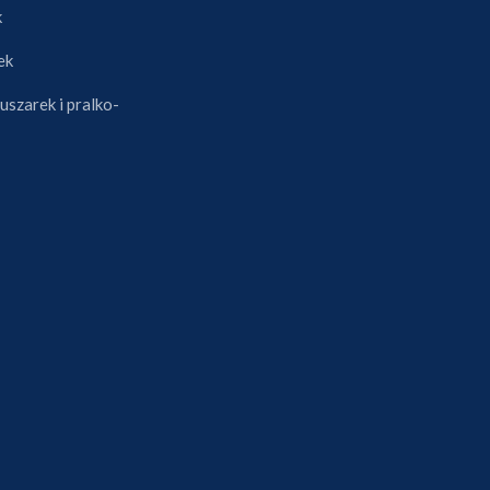
k
ek
uszarek i pralko-