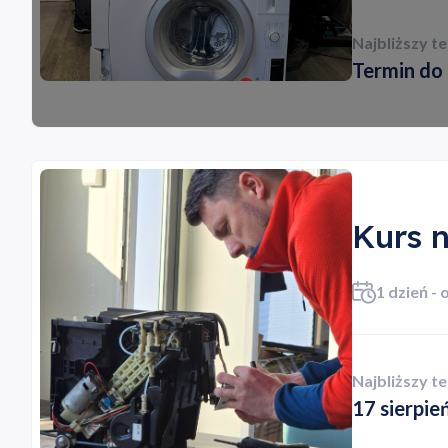
Najbliższy t
Termin do 
Kurs 
1 dzień - 
Najbliższy t
17 sierpie