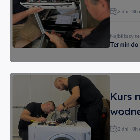
2 dni - 8h
Najbliższy t
Termin do 
Kurs n
wodne
2 dni - 8h