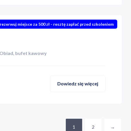
rezerwuj miejsce za 500 zł - resztę zapłać przed szkoleniem
Obiad, bufet kawowy
Dowiedz się więcej
1
2
→