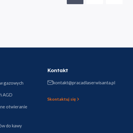
Kontakt
kontakt@pracadlaserwisanta.pl
ów gazowych
eń AGD
Skontaktuj się
jne otwieranie
ów do kawy