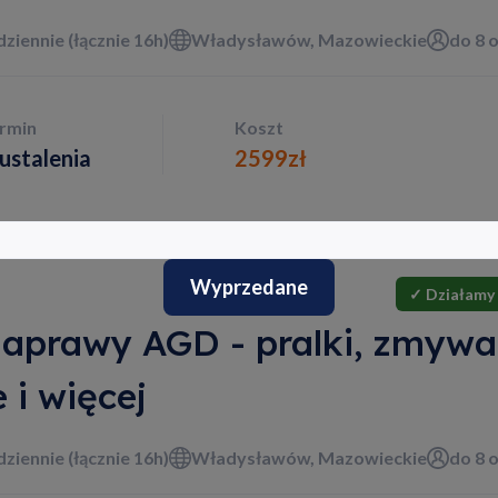
 dziennie (łącznie 16h)
Władysławów, Mazowieckie
do 8 
ermin
Koszt
ustalenia
2599
zł
Wyprzedane
✓ Działamy 
aprawy AGD - pralki, zmywark
 i więcej
 dziennie (łącznie 16h)
Władysławów, Mazowieckie
do 8 