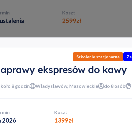
ermin
Koszt
ustalenia
2599
zł
Szkolenie stacjonarne
Za
naprawy ekspresów do kawy
około 8 godzin
Władysławów, Mazowieckie
do 8 osób
ermin
Koszt
ń 2026
1399
zł