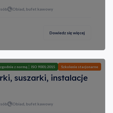
osób
Obiad, bufet kawowy
Dowiedz się więcej
zgodnie z normą │ ISO 9001:2015
Szkolenie stacjonarne
i, suszarki, instalacje
osób
Obiad, bufet kawowy