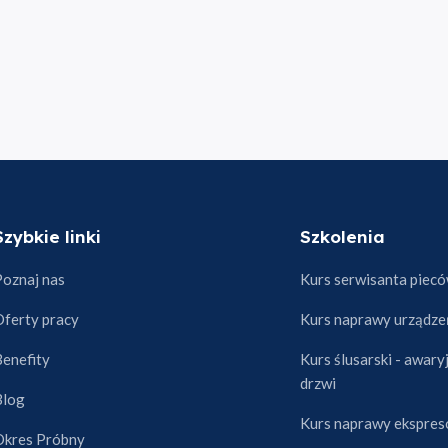
Szybkie linki
Szkolenia
Poznaj nas
Kurs serwisanta piec
Oferty pracy
Kurs naprawy urządz
Benefity
Kurs ślusarski - awary
drzwi
Blog
Kurs naprawy ekspres
Okres Próbny