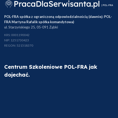
POL-FRA spółka z ograniczoną odpowiedzialnością (dawniej: POL-
FRA Martyna Rafalik spółka komandytowa)
ul. Starzyńskiego 25, 05-091 Ząbki
KRS: 0001190042
NIP: 1251730423
Dodano do koszyka
REGON: 521518370
Przejdź do koszyka
Centrum Szkoleniowe POL-FRA jak
dojechać.
Kontynuuj zakupy