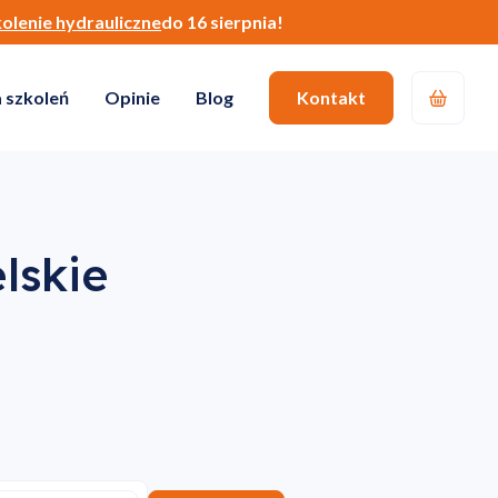
kolenie hydrauliczne
do 16 sierpnia!
 szkoleń
Opinie
Blog
Kontakt
elskie