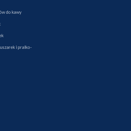
ów do kawy
k
ek
uszarek i pralko-