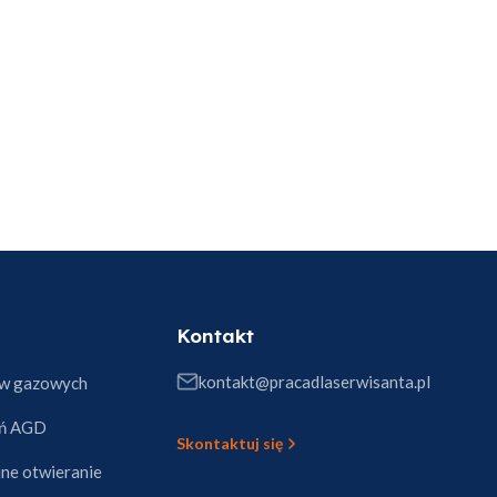
Kontakt
kontakt@pracadlaserwisanta.pl
ów gazowych
eń AGD
Skontaktuj się
jne otwieranie