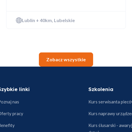
ano do koszyka
Lublin + 40km, Lubelskie
Przejdź do koszyka
Kontynuuj zakupy
Zobacz wszystkie
Szybkie linki
Szkolenia
Poznaj nas
Kurs serwisanta piec
Oferty pracy
Kurs naprawy urządz
Benefity
Kurs ślusarski - awary