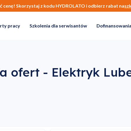
ić cenę! Skorzystaj z kodu HYDROLATO i odbierz rabat na
sz
rty pracy
Szkolenia dla serwisantów
Dofinansowania
a ofert - Elektryk Lub