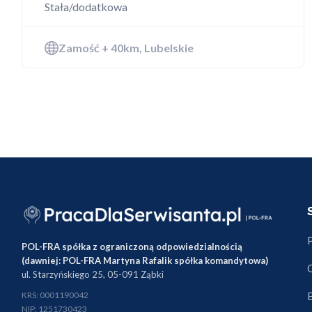
Stała/dodatkowa
Dod
Zamość + 40km, Lubelskie
POL-FRA spółka z ograniczoną odpowiedzialnością
(dawniej: POL-FRA Martyna Rafalik spółka komandytowa)
ul. Starzyńskiego 25, 05-091 Ząbki
KRS: 0001190042
NIP: 1251730423