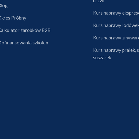
drzwi
Blog
Kurs naprawy ekspres
Okres Próbny
Kurs naprawy lodówe
Kalkulator zarobków B2B
Kurs naprawy zmywar
Dofinansowania szkoleń
Kurs naprawy pralek, s
suszarek